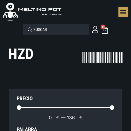
SEGUN
0
HZD
PRECIO
0
€
—
136
€
PALABRA