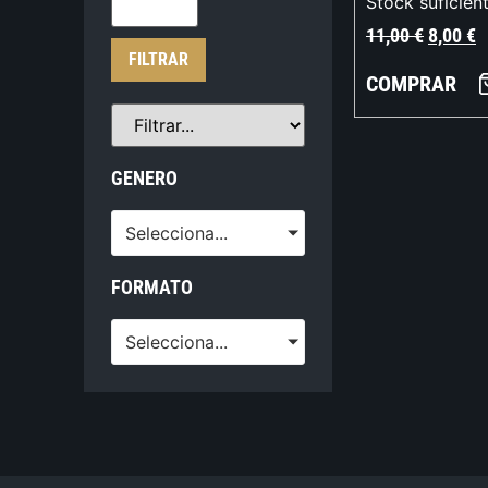
Stock suficien
11,00
€
8,00
€
FILTRAR
COMPRAR
GENERO
Selecciona...
FORMATO
Selecciona...