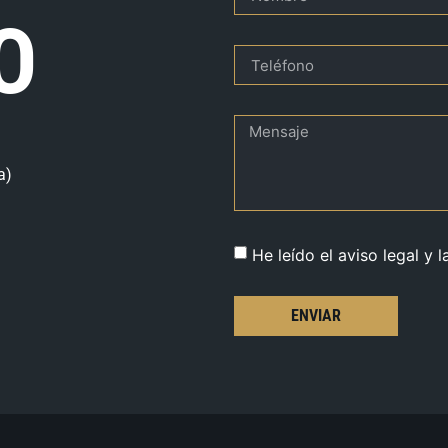
O
a)
He leído el aviso legal y l
ENVIAR