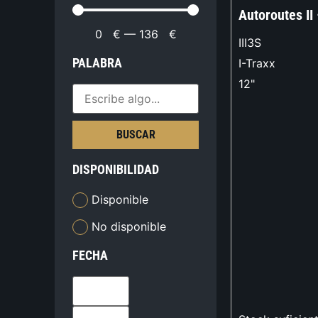
Autoroutes II
0
€
—
136
€
III3S
PALABRA
I-Traxx
12"
BUSCAR
DISPONIBILIDAD
Disponible
No disponible
FECHA