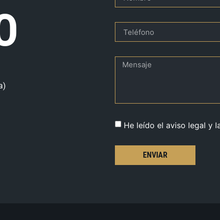
O
a)
He leído el aviso legal y l
ENVIAR