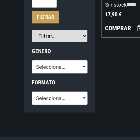
Sin stock
17,90
€
FILTRAR
COMPRAR
GENERO
Selecciona...
FORMATO
Selecciona...