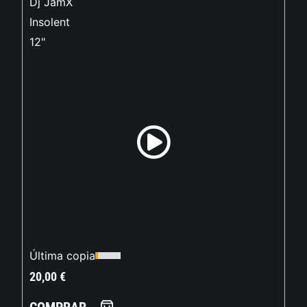
Dj JamX
Insolent
12"
Última copia
20,00
€