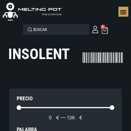
SEGUN
0
INSOLENT
PRECIO
0
€
—
136
€
PALABRA