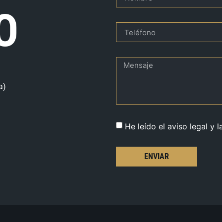
O
a)
He leído el aviso legal y l
ENVIAR