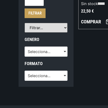
Sin stock
22,50
€
FILTRAR
COMPRAR
GENERO
Selecciona...
FORMATO
Selecciona...