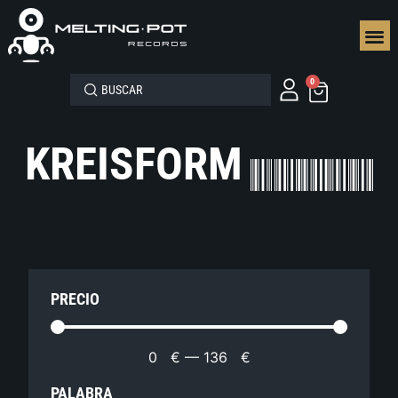
SEGUN
0
KREISFORM
PRECIO
0
€
—
136
€
PALABRA