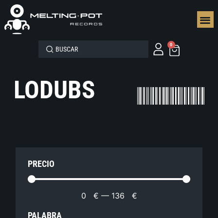
SEGUN
0
LODUBS
PRECIO
0
€
—
136
€
PALABRA