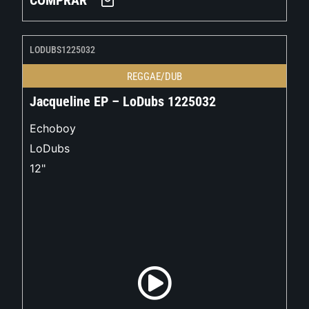
COMPRAR
LODUBS1225032
REGGAE/DUB
Jacqueline EP – LoDubs 1225032
Echoboy
LoDubs
12"