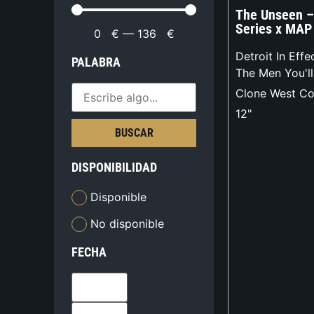
The Unseen –
Series x MAP
0
€
—
136
€
Detroit In Effe
PALABRA
The Men You'l
Clone West Co
12"
BUSCAR
DISPONIBILIDAD
Disponible
No disponible
FECHA