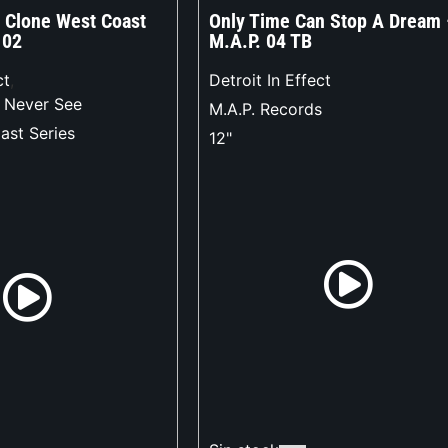
 Clone West Coast
Only Time Can Stop A Dream 
 02
M.A.P. 04 TB
ct
,
Detroit In Effect
l Never See
M.A.P. Records
ast Series
12"