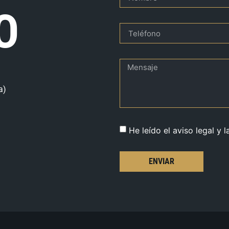
O
a)
He leído el aviso legal y l
ENVIAR