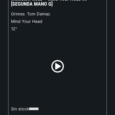
[SEGUNDA MANO G]
Grimes
,
Tom Demac
Mind Your Head
12"
Sin stock