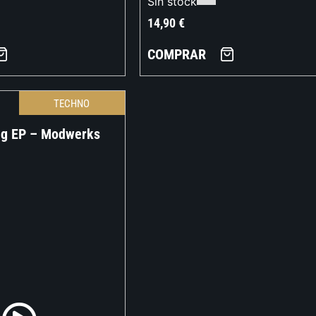
Sin stock
14,90
€
COMPRAR
TECHNO
ng EP – Modwerks