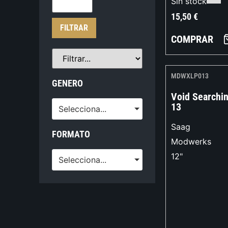
Sin stock
15,50
€
FILTRAR
COMPRAR
MDWXLP013
GENERO
Void Searchi
13
Selecciona...
Saag
FORMATO
Modwerks
12"
Selecciona...