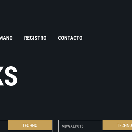
 MANO
REGISTRO
CONTACTO
KS
TECHNO
TECHN
MDWXLP015