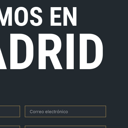
MOS EN
DRID