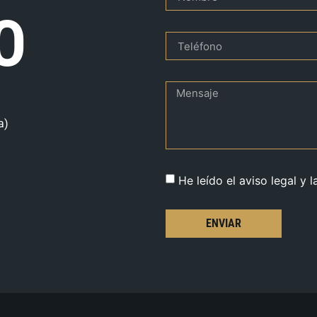
O
a)
He leído el aviso legal y l
ENVIAR