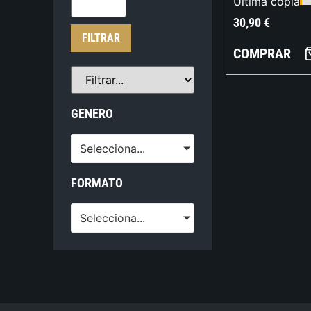
Última copia
30,90
€
FILTRAR
COMPRAR
GENERO
Selecciona...
FORMATO
Selecciona...