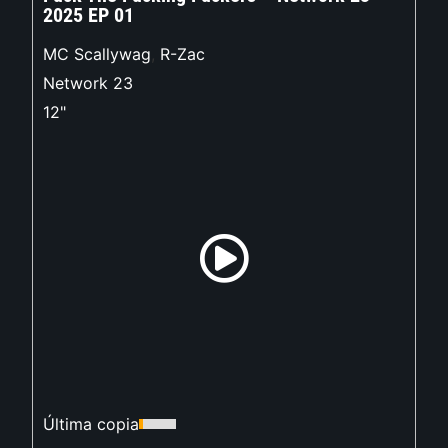
2025 EP 01
MC Scallywag
,
R-Zac
Network 23
12"
Última copia