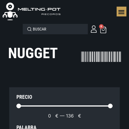
SEGUN
0
NUGGET
PRECIO
0
€
—
136
€
PALABRA