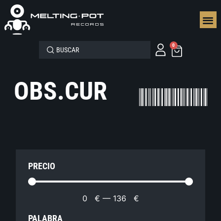
SEGUN
0
OBS.CUR
PRECIO
0
€
—
136
€
PALABRA