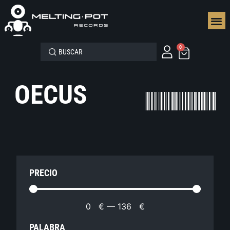
SEGUN
0
OECUS
PRECIO
0
€
—
136
€
PALABRA