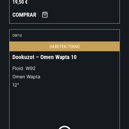
19,50
€
COMPRAR
OW10
HARDTEK/TEKNO
Dookuzot – Omen Wapta 10
Floid
,
W92
Omen Wapta
12"