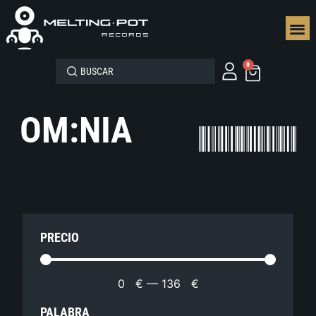
SEGUN
0
OM:NIA
PRECIO
0
€
—
136
€
PALABRA