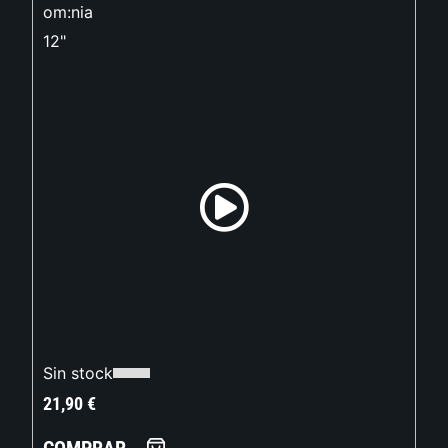
om:nia
12"
Sin stock
21,90
€