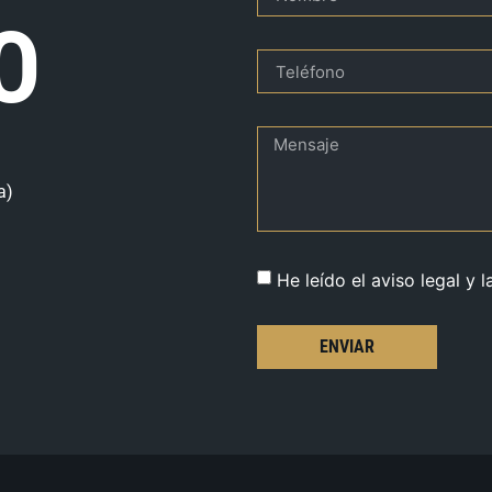
O
a)
He leído el aviso legal y l
ENVIAR