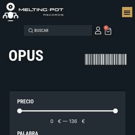
SEGUN
0
OPUS
PRECIO
0
€
—
136
€
PALABRA