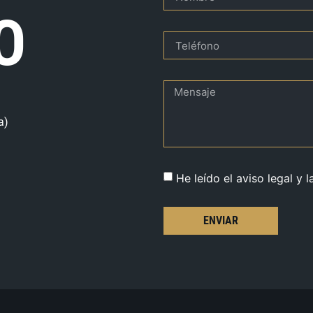
O
a)
He leído el aviso legal y l
ENVIAR