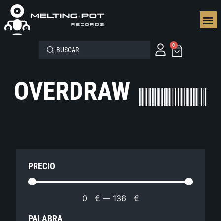
SEGUN
0
OVERDRAW
PRECIO
0
€
—
136
€
PALABRA