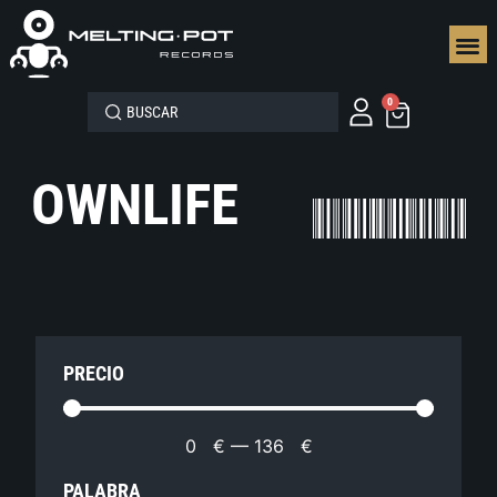
SEGUN
0
OWNLIFE
PRECIO
0
€
—
136
€
PALABRA