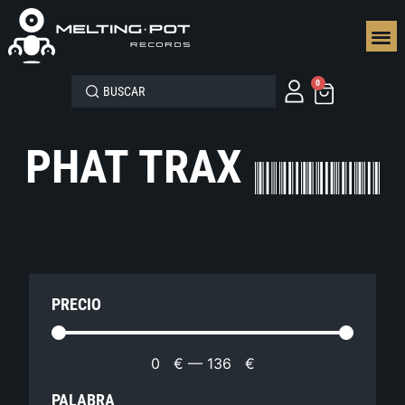
SEGUN
0
PHAT TRAX
PRECIO
0
€
—
136
€
PALABRA