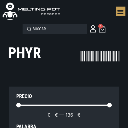
SEGUN
0
PHYR
PRECIO
0
€
—
136
€
PALABRA