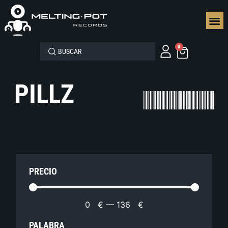
SEGUN
0
PILLZ
PRECIO
0
€
—
136
€
PALABRA