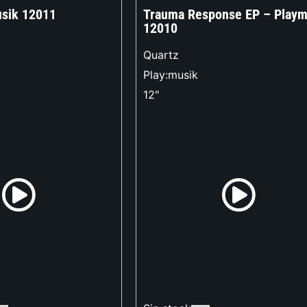
usik 12011
Trauma Response EP – Play
12010
Quartz
Play:musik
12"