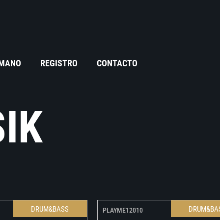
 MANO
REGISTRO
CONTACTO
IK
DRUM&BASS
DRUM&BA
PLAYME12010