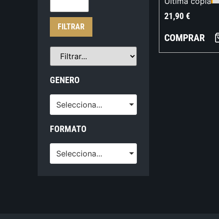
Última copia
21,90
€
FILTRAR
COMPRAR
GENERO
Selecciona...
FORMATO
Selecciona...