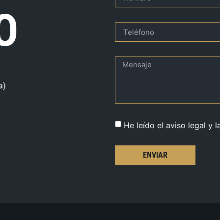
O
a)
He leído el aviso legal y l
ENVIAR