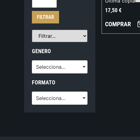
Última copia
17,50
€
FILTRAR
COMPRAR
GENERO
Selecciona...
FORMATO
Selecciona...