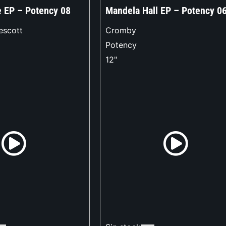
e EP – Potency 08
Mandela Hall EP – Potency 0
escott
Cromby
Potency
12"