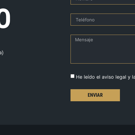
O
a)
He leído el aviso legal y l
ENVIAR