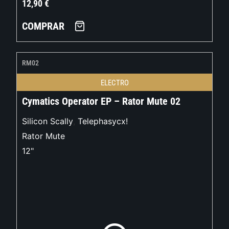
12,90
€
COMPRAR
RM02
ELECTRO
Cymatics Operator EP – Rator Mute 02
Silicon Scally
,
Telephasycx!
Rator Mute
12"