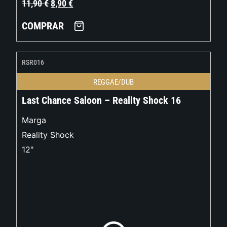
11,90
€
8,90
€
COMPRAR
RSR016
REGGAE/DUB
Last Chance Saloon – Reality Shock 16
Marga
Reality Shock
12"