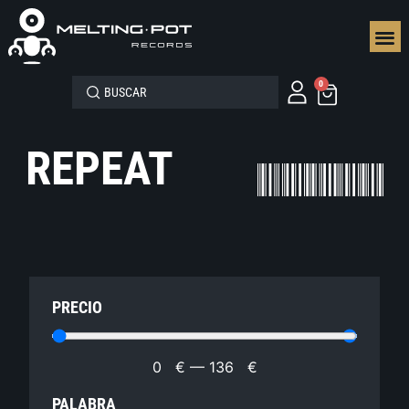
SEGUN
0
REPEAT
PRECIO
0
€
—
136
€
PALABRA