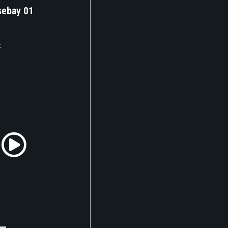
sebay 01
c