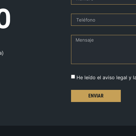
O
a)
He leído el aviso legal y l
ENVIAR