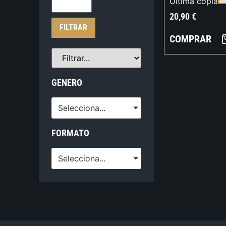
Última copia
20,90
€
FILTRAR
COMPRAR
GENERO
Selecciona...
FORMATO
Selecciona...