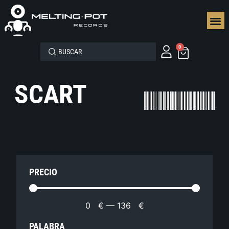
SEGUN
0
SCART
PRECIO
0
€
—
136
€
PALABRA