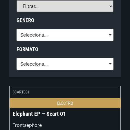
GENERO
Selecciona...
FORMATO
Selecciona...
SCART001
ELECTRO
Elephant EP – Scart 01
Trontsephore