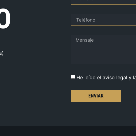
O
a)
He leído el aviso legal y l
ENVIAR