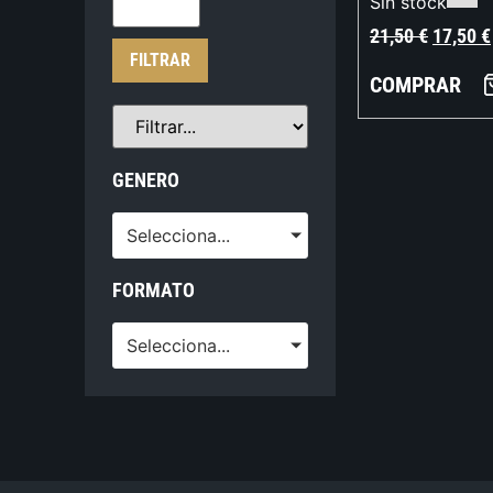
Sin stock
21,50
€
17,50
€
FILTRAR
COMPRAR
GENERO
Selecciona...
FORMATO
Selecciona...