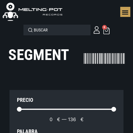
SEGUN
0
SEGMENT
PRECIO
0
€
—
136
€
PALABRA