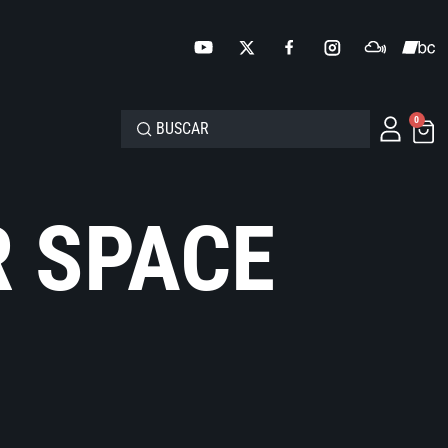
0
R SPACE