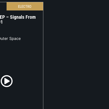
ELECTRO
 EP – Signals From
01
Outer Space