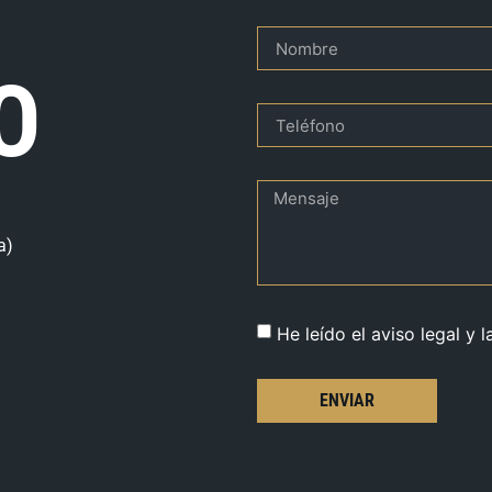
O
a)
He leído el aviso legal y l
ENVIAR