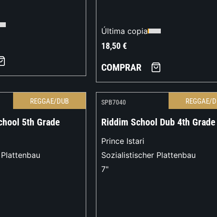
Última copia
18,50
€
COMPRAR
REGGAE/DUB
REGGAE/D
SPB7040
chool 5th Grade
Riddim School Dub 4th Grade
Prince Istari
r Plattenbau
Sozialistischer Plattenbau
7"