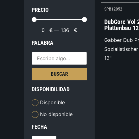
PRECIO
SPB12052
DubCore Vol 2
Plattenbau 1
0
€
—
136
€
Gabber Dub Pr
PALABRA
Sozialistische
12"
BUSCAR
DISPONIBILIDAD
Disponible
No disponible
FECHA