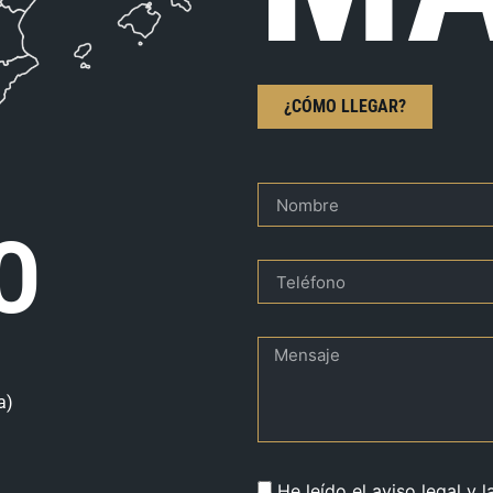
¿CÓMO LLEGAR?
O
a)
He leído el aviso legal y l