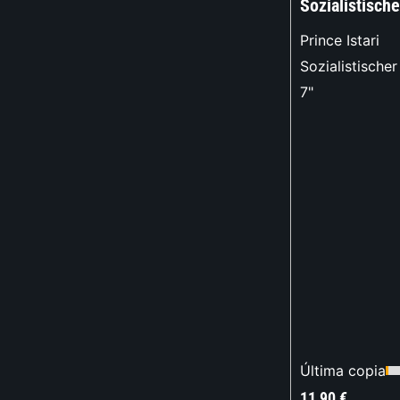
Sozialistisch
Prince Istari
Sozialistische
7"
Última copia
11,90
€