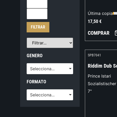
Última copia
17,50
€
FILTRAR
COMPRAR
GENERO
SPB7041
Riddim Dub S
Selecciona...
Prince Istari
FORMATO
Sozialistische
7"
Selecciona...