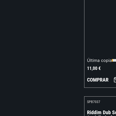
Última copia
11,00
€
COMPRAR
SPB7037
Riddim Dub S