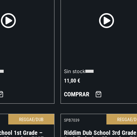
Sin stock
11,00
€
COMPRAR
REGGAE/DUB
REGGAE/D
SPB7039
chool 1st Grade –
Riddim Dub School 3rd Grade