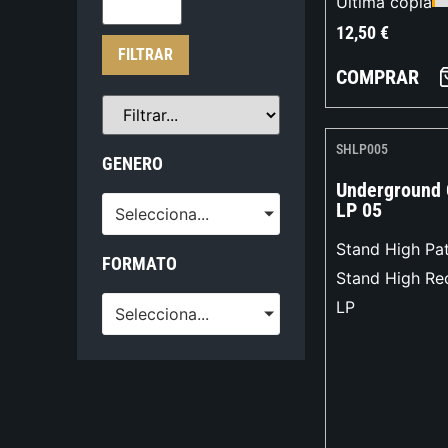
Última copia
12,50
€
FILTRAR
COMPRAR
SHLP005
GENERO
Underground 
LP 05
Selecciona...
Stand High Pat
FORMATO
Stand High Re
LP
Selecciona...