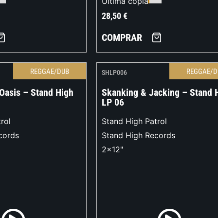
Última copia
28,50
€
COMPRAR
REGGAE/DUB
REGGAE/D
SHLP006
Oasis – Stand High
Skanking & Jacking – Stand 
LP 06
rol
Stand High Patrol
cords
Stand High Records
2x12"