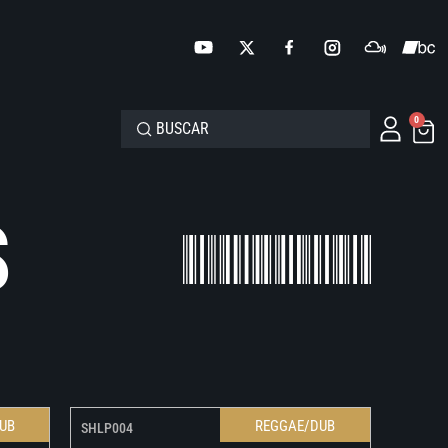
0
S
UB
REGGAE/DUB
SHLP004