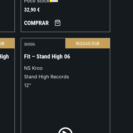
Poco stock
32,90
€
COMPRAR
UB
REGGAE/DUB
SH006
High
Fit – Stand High 06
NS Kroo
Stand High Records
12"