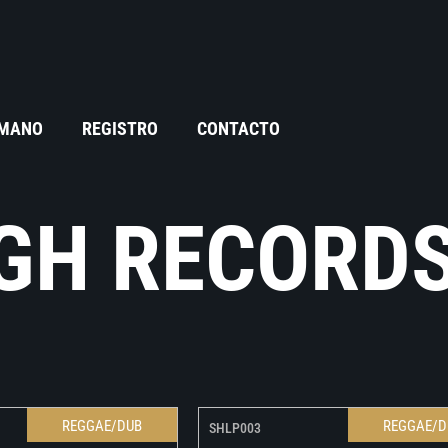
 MANO
REGISTRO
CONTACTO
GH RECORD
REGGAE/DUB
REGGAE/D
SHLP003