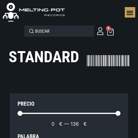
SEGUN
0
STANDARD
PRECIO
0
€
—
136
€
PALABRA