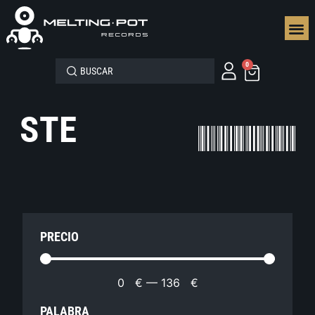
SEGUN
0
STE
PRECIO
0
€
—
136
€
PALABRA