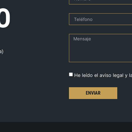
O
a)
He leído el aviso legal y l
ENVIAR