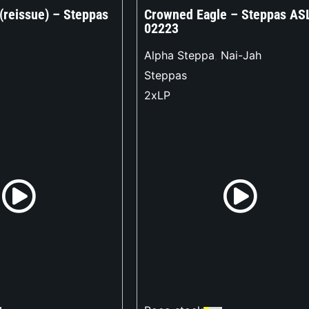
(reissue) – Steppas
Crowned Eagle – Steppas AS
02223
Alpha Steppa
,
Nai-Jah
Steppas
2xLP