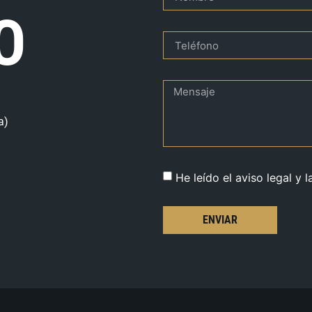
O
a)
He leído el aviso legal y l
ENVIAR