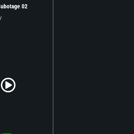
Subotage 02
V