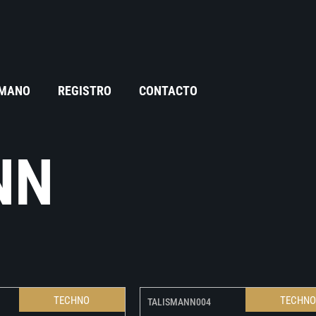
 MANO
REGISTRO
CONTACTO
NN
TECHNO
TECHN
TALISMANN004