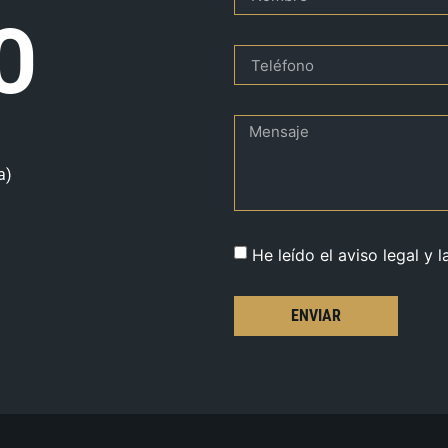
O
a)
He leído el aviso legal y l
ENVIAR