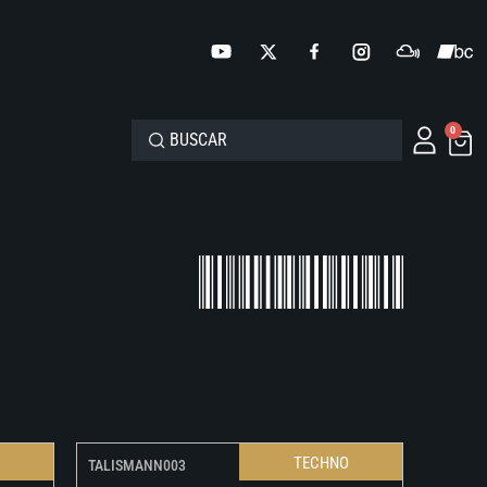
0
O
TECHNO
TALISMANN003