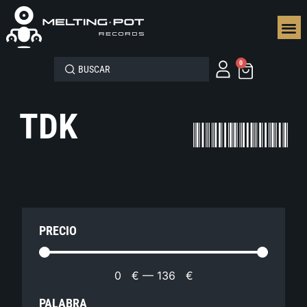
SEGUN
0
TDK
PRECIO
0
€
—
136
€
PALABRA