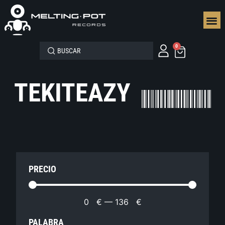
SEGUN
0
TEKITEAZY
PRECIO
0
€
—
136
€
PALABRA