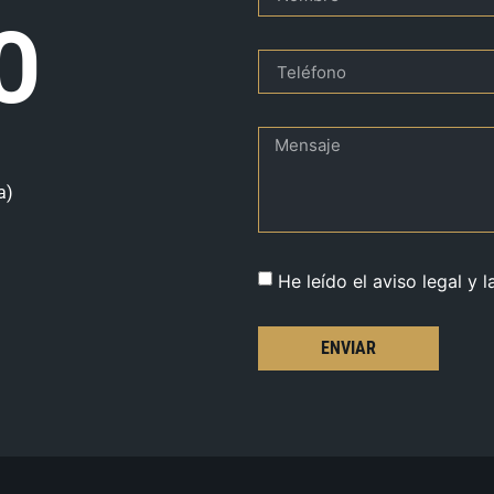
O
a)
He leído el aviso legal y l
ENVIAR