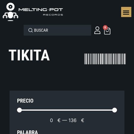
SEGUN
0
TIKITA
PRECIO
0
€
—
136
€
PALABRA