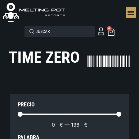
SEGUN
0
TIME ZERO
PRECIO
0
€
—
136
€
PALABRA