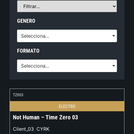
GENERO
Selecciona...
FORMATO
Selecciona...
TZ003
ELECTRO
Not Human – Time Zero 03
Client_03
,
CYRK