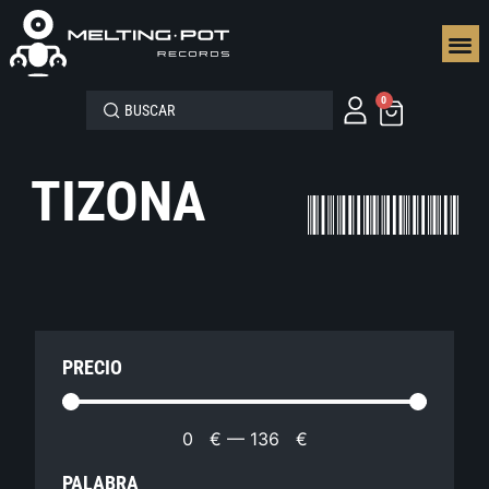
SEGUN
0
TIZONA
PRECIO
0
€
—
136
€
PALABRA