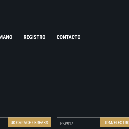
 MANO
REGISTRO
CONTACTO
UK GARAGE / BREAKS
IDM/ELECTR
PKP017