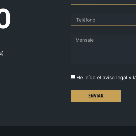
O
a)
He leído el aviso legal y l
ENVIAR