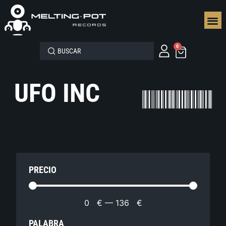
SEGUN
0
UFO INC
PRECIO
0
€
—
136
€
PALABRA